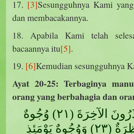
17.
[3]
Sesungguhnya Kami yang
dan membacakannya.
18. Apabila Kami telah sele
bacaannya itu
[5]
.
19.
[6]
Kemudian sesungguhnya Ka
Ayat 20-25: Terbaginya manu
orang yang berbahagia dan ora
كَلا بَلْ تُحِبُّونَ الْعَاجِلَةَ (٢٠) وَتَذَرُونَ الآخِرَةَ (٢١) وُجُوهٌ
يَوْمَئِذٍ نَاضِرَةٌ (٢٢) إِلَى رَبِّهَا نَاظِرَةٌ (٢٣) وَوُجُوهٌ يَوْمَئِذٍ