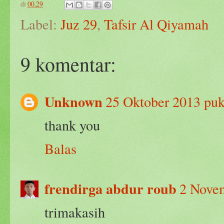
di
00.29
Label:
Juz 29
,
Tafsir Al Qiyamah
9 komentar:
Unknown
25 Oktober 2013 puk
thank you
Balas
frendirga abdur roub
2 Novem
trimakasih