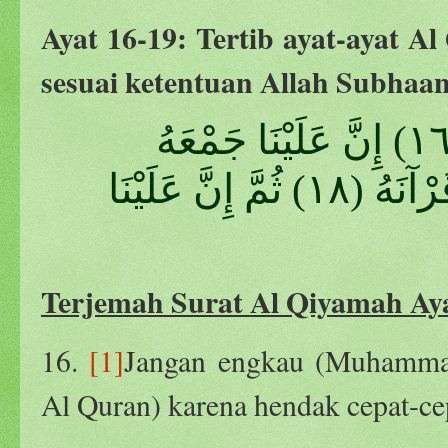
Ayat 16-19: Tertib ayat-ayat A
sesuai ketentuan Allah Subhaan
لا تُحَرِّكْ بِهِ لِسَانَكَ لِتَعْجَلَ بِهِ (١٦) إِنَّ عَلَيْنَا جَمْعَهُ
وَقُرْآنَهُ (١٧)فَإِذَا قَرَأْنَاهُ فَاتَّبِعْ قُرْآنَهُ (١٨) ثُمَّ إِنَّ عَلَيْنَا
Terjemah Surat Al Qiyamah Aya
16.
[1]
Jangan engkau (Muhamma
Al Quran) karena hendak cepat-ce