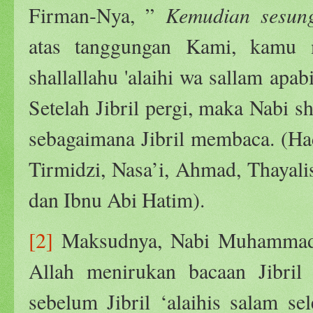
Kemudian sesun
Firman-Nya, ”
atas tanggungan Kami, kamu m
shallallahu 'alaihi wa sallam apa
Setelah Jibril pergi, maka Nabi s
sebagaimana Jibril membaca. (Had
Tirmidzi, Nasa’i, Ahmad, Thayalis
dan Ibnu Abi Hatim).
[2]
Maksudnya, Nabi Muhammad sh
Allah menirukan bacaan Jibril 
sebelum Jibril ‘alaihis salam s