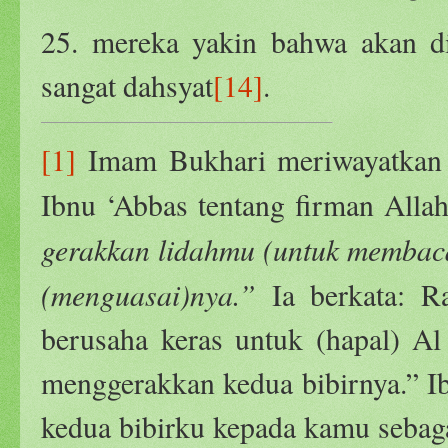
25. mereka yakin bahwa akan d
sangat dahsyat
[14]
.
[1]
Imam Bukhari meriwayatkan 
Ibnu ‘Abbas tentang firman Allah
gerakkan lidahmu (untuk membaca
(menguasai)nya.”
Ia berkata: Ra
berusaha keras untuk (hapal) Al
menggerakkan kedua bibirnya.” I
kedua bibirku kepada kamu sebaga