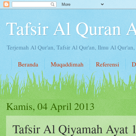
Tafsir Al Quran 
Terjemah Al Qur'an, Tafsir Al Qur'an, Ilmu Al Qur'an
Beranda
Muqaddimah
Referensi
D
Kamis, 04 April 2013
Tafsir Al Qiyamah Ayat 