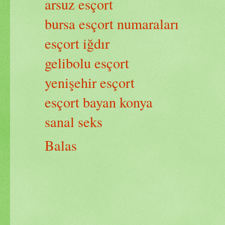
arsuz esçort
bursa esçort numaraları
esçort iğdır
gelibolu esçort
yenişehir esçort
esçort bayan konya
sanal seks
Balas