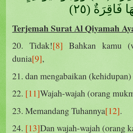
Terjemah Surat Al Qiyamah Aya
20. Tidak!
[8]
Bahkan kamu (wa
dunia
[9]
,
21. dan mengabaikan (kehidupan) 
22.
[11]
Wajah-wajah (orang mukmin
23. Memandang Tuhannya
[12]
.
24.
[13]
Dan wajah-wajah (orang ka