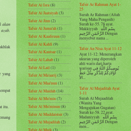
Tafsir Ar Rahman Ayat 1-
Tafsir Al Isra
(8)
25
Tafsir Al Jaatsiyah
(3)
Surah Ar Rahman (Allah
Yang Maha Pengasih)
Tafsir Al Jinn
(2)
k akan
Surah ke-55. 78 ayat.
Tafsir Al Jumu'ah
(1)
Makkiyyah بِسْمِ اللَّهِ
 azab.
الرَّحْمَنِ الرَّحِيمِ Dengan
Tafsir Al Kaafiruun
(1)
menyebut nama ...
Tafsir Al Kahfi
(9)
akhlak
Tafsir An Nisa Ayat 11-12
Tafsir Al Kautsar
(1)
Ayat 11-12: Menerangkan
ukuran yang diperoleh
Tafsir Al Lahab
(1)
ahli waris dari harta
Tafsir Al Lail
(1)
warisan يُوصِيكُمُ اللَّهُ فِي
أَوْلادِكُمْ لِلذَّكَرِ مِثْلُ حَظِّ
r yang
Tafsir Al Ma'aarij
(3)
الأ...
Tafsir Al Maa'uun
(1)
Tafsir Al Mujadilah Ayat
tempat
Tafsir Al Maidah
(14)
1-11
Surah Al Mujaadilah
Tafsir Al Mu'min
(7)
(Wanita Yang
Tafsir Al Mu'minun
(8)
 itu.
Mengajukan Gugatan)
Surah ke-58. 22 ayat.
Tafsir Al Muddatstsir
(3)
Madaniyyah بِسْمِ اللَّهِ
memang
الرَّحْمَنِ الرَّحِيمِ Dengan
Tafsir Al Mujadilah
(2)
men...
Tafsir Al Mulk
(3)