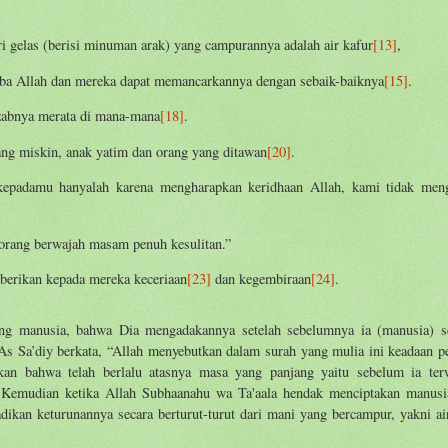
 gelas (berisi minuman arak) yang campurannya adalah air kafur
[13]
,
a Allah dan mereka dapat memancarkannya dengan sebaik-baiknya
[15]
.
azabnya merata di mana-mana
[18]
.
ng miskin, anak yatim dan orang yang ditawan
[20]
.
epadamu hanyalah karena mengharapkan keridhaan Allah, kami tidak men
-orang berwajah masam penuh kesulitan.”
berikan kepada mereka keceriaan
[23]
dan kegembiraan
[24]
.
ng manusia, bahwa Dia mengadakannya setelah sebelumnya ia (manusia) s
As Sa’diy berkata, “Allah menyebutkan dalam surah yang mulia ini keadaan p
kan bahwa telah berlalu atasnya masa yang panjang yaitu sebelum ia ter
t. Kemudian ketika Allah Subhaanahu wa Ta'aala hendak menciptakan manusi
ikan keturunannya secara berturut-turut dari mani yang bercampur, yakni ai