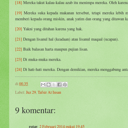
[18]
Mereka takut kalau-kalau azab itu menimpa mereka. Oleh karena
[19]
Mereka suka kepada makanan tersebut, tetapi mereka lebih 
memberi kepada orang miskin, anak yatim dan orang yang ditawan k
[20]
Yakni yang ditahan karena yang hak.
[21]
Dengan lisanul hal (keadaan) atau lisanul maqaal (ucapan).
[22]
Baik balasan harta maupun pujian lisan.
[23]
Di muka-muka mereka.
[24]
Di hati-hati mereka. Dengan demikian, mereka menggabung anta
di
00.35
Label:
Juz 29
,
Tafsir Al Insan
9 komentar:
rotav
2 Februari 2014 pukul 19.45