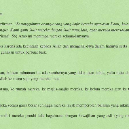
u.
Sesungguhnya orang-orang yang kafir kepada ayat-ayat Kami, kela
rfirman, “
ngus, Kami ganti kulit mereka dengan kulit yang lain, agar mereka merasakan
Nisaa’: 56) Azab ini menimpa mereka selama-lamanya.
ya karena ada kecintaan kepada Allah dan mengenal-Nya dalam hatinya serta 
gunakan untuk berbuat baik.
.
an, bahkan minuman itu ada sumbernya yang tidak akan habis, yaitu mata ai
Allah ke mana saja yang mereka mau.
ana, ke rumah mereka, ke majlis-majlis mereka, ke kebun mereka atau ke 
ka secara garis besar sehingga mereka layak memperoleh balasan yang nikmat
sendiri mereka penuhi lalu bagaimana dengan kewajiban yang asli (yang 