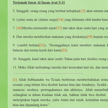
Terjemah Surat Al Insan Ayat 5-11
5. Sungguh, orang-orang yang berbuat kebajikan
[12]
akan minum dari
6. (yaitu) mata air (dalam surga)
[14]
yang diminum oleh hamba-hamb
7.
[16]
Mereka memenuhi nazar
[17]
dan takut akan suatu hari yang 
8. Dan mereka memberikan makanan yang disukainya
[19]
kepada ora
9. (sambil berkata
[21]
), “Sesungguhnya kami memberi makanan k
balasan dan terima kasih dari kamu
[22]
.
10. Sungguh, kami takut akan (azab) Tuhan pada hari (ketika) orang
11. Maka Allah melindungi mereka dari kesusahan hari itu, dan mem
[1]
Allah Subhaanahu wa Ta'aala berfirman memberitahukan tenta
sesuatu yang belum bisa disebut karena hina dan lemahnya. Syaikh 
manusia; awalnya, pertengahannya dan akhirnya. Allah menyebut
sedangkan ia dalam keadaan tidak ada, bahkan tidak bisa disebu
menciptakan bapak mereka, yaitu Adam dari tanah, kemudian menjad
hina dan dipandang kotor.”