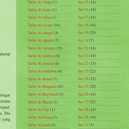
Juz 15
(14)
Tafsir Al 'Alaq
(1)
Juz 16
(18)
Tafsir Al 'Ashr
(1)
Juz 17
(15)
Tafsir Al A'laa
(1)
Juz 18
(16)
Tafsir Al A'raaf
(16)
Juz 19
(20)
Tafsir Al Ahqaf
(3)
Juz 2
(17)
Tafsir Al Ahzab
(7)
Juz 20
(14)
Tafsir Al An'aam
(15)
gharap
Juz 21
(14)
Tafsir Al Anbiya
(9)
Juz 22
(15)
Tafsir Al Anfaal
(6)
Juz 23
(22)
Tafsir Al Ankabut
(6)
Juz 24
(15)
Tafsir Al Balad
(1)
Juz 25
(20)
Tafsir Al Baqarah
(42)
Juz 26
(16)
Tafsir Al Bayyinah
(1)
ebagai
ertama
Juz 27
(22)
Tafsir Al Buruj
(1)
wujud,
Juz 28
(14)
Tafsir Al Fajr
(1)
a, Dia
Juz 29
(34)
Tafsir Al Falaq
(1)
r yang
Juz 3
(15)
Tafsir Al Fath
(3)