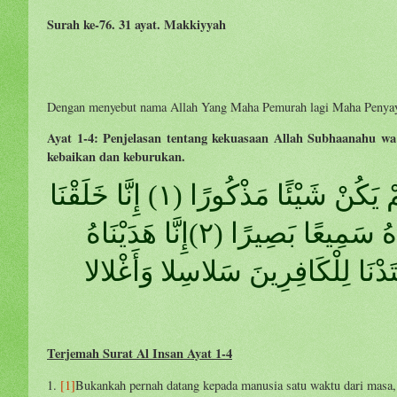
Surah ke-76. 31 ayat. Makkiyyah
Dengan menyebut nama Allah Yang Maha Pemurah lagi Maha Penya
Ayat 1-4: Penjelasan tentang kekuasaan Allah Subhaanahu w
kebaikan dan keburukan.
هَلْ أَتَى عَلَى الإنْسَانِ حِينٌ مِنَ الدَّهْرِ لَمْ يَكُنْ شَيْئًا مَذْكُورًا (١) إِنَّا خَلَقْنَا
الإنْسَانَ مِنْ نُطْفَةٍ أَمْشَاجٍ نَبْتَلِيهِ فَجَعَلْنَاهُ سَمِيعًا بَصِيرًا (٢)إِنَّا هَدَيْنَاهُ
اكِرًا وَإِمَّا كَفُورًا (٣) إِنَّا أَعْتَدْنَا لِلْكَافِرِينَ سَلاسِلا وَأَغْلالا
Terjemah Surat Al Insan Ayat 1-4
1.
[1]
Bukankah pernah datang kepada manusia satu waktu dari masa, 