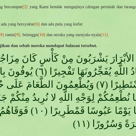
ng bercampur
[2]
yang Kami hendak mengujinya (dengan perintah dan larang
; ada yang bersyukur
[6]
dan ada pula yang kufur.
[8]
rantai
[9]
, belenggu
[10]
dan neraka yang menyala-nyala
[11]
.
ajikan dan sebab mereka mendapat balasan tersebut.
عِبَادُ اللَّهِ يُفَجِّرُون
رَبِّنَا يَوْمًا عَبُوسًا
رَةً وَسُرُورًا (١١