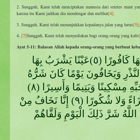
2. Sungguh, Kami telah menciptakan manusia dari setetes mani ya
karena itu Kami jadikan dia mendengar dan melihat
[4]
.
3. Sungguh, Kami telah menunjukkan kepadanya jalan yang lurus
[5]
4.
[7]
Sungguh, Kami telah menyediakan bagi orang-orang yang kafir
Ayat 5-11: Balasan Allah kepada orang-orang yang berbuat keb
إِنَّ الأبْرَارَ يَشْرَبُونَ مِنْ كَأْسٍ كَانَ مِزَاجُهَا كَافُورًا (٥)عَيْنًا يَشْرَبُ بِهَا
َهَا تَفْجِيرًا (٦) يُوفُونَ بِالنَّذْرِ وَيَخَافُونَ يَوْمًا كَانَ شَرُّهُ
مُسْتَطِيرًا (٧) وَيُطْعِمُونَ الطَّعَامَ عَلَى حُبِّهِ مِسْكِينًا وَيَتِيمًا وَأَسِيرًا (٨)
إِنَّمَا نُطْعِمُكُمْ لِوَجْهِ اللَّهِ لا نُرِيدُ مِنْكُمْ جَزَاءً وَلا شُكُورًا (٩) إِنَّا نَخَافُ مِنْ
 قَمْطَرِيرًا (١٠) فَوَقَاهُمُ اللَّهُ شَرَّ ذَلِكَ الْيَوْمِ وَلَقَّاهُمْ