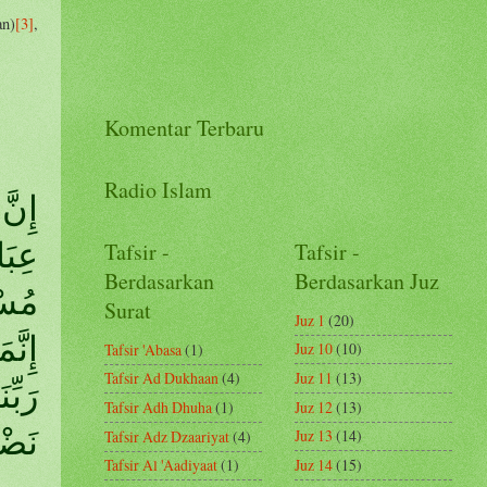
an)
[3]
,
Komentar Terbaru
Radio Islam
Tafsir -
Tafsir -
Berdasarkan
Berdasarkan Juz
Surat
Juz 1
(20)
Juz 10
(10)
Tafsir 'Abasa
(1)
Juz 11
(13)
Tafsir Ad Dukhaan
(4)
Juz 12
(13)
Tafsir Adh Dhuha
(1)
نَضْ)
Juz 13
(14)
Tafsir Adz Dzaariyat
(4)
Juz 14
(15)
Tafsir Al 'Aadiyaat
(1)