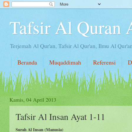
Tafsir Al Quran 
Terjemah Al Qur'an, Tafsir Al Qur'an, Ilmu Al Qur'a
Beranda
Muqaddimah
Referensi
D
Kamis, 04 April 2013
Tafsir Al Insan Ayat 1-11
Surah Al Insan (Manusia)