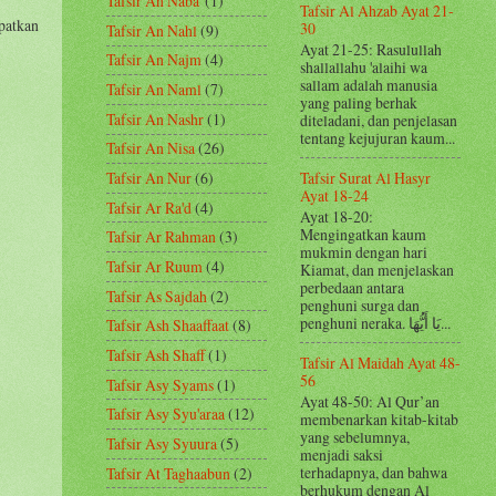
Tafsir An Naba'
(1)
Tafsir Al Ahzab Ayat 21-
patkan
30
Tafsir An Nahl
(9)
Ayat 21-25: Rasulullah
Tafsir An Najm
(4)
shallallahu 'alaihi wa
sallam adalah manusia
Tafsir An Naml
(7)
yang paling berhak
Tafsir An Nashr
(1)
diteladani, dan penjelasan
tentang kejujuran kaum...
Tafsir An Nisa
(26)
Tafsir Surat Al Hasyr
Tafsir An Nur
(6)
Ayat 18-24
Tafsir Ar Ra'd
(4)
Ayat 18-20:
Mengingatkan kaum
Tafsir Ar Rahman
(3)
mukmin dengan hari
Tafsir Ar Ruum
(4)
Kiamat, dan menjelaskan
perbedaan antara
Tafsir As Sajdah
(2)
penghuni surga dan
penghuni neraka. يَا أَيُّهَا...
Tafsir Ash Shaaffaat
(8)
Tafsir Ash Shaff
(1)
Tafsir Al Maidah Ayat 48-
56
Tafsir Asy Syams
(1)
Ayat 48-50: Al Qur’an
Tafsir Asy Syu'araa
(12)
membenarkan kitab-kitab
yang sebelumnya,
Tafsir Asy Syuura
(5)
menjadi saksi
terhadapnya, dan bahwa
Tafsir At Taghaabun
(2)
berhukum dengan Al