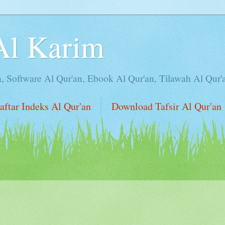
Al Karim
n, Software Al Qur'an, Ebook Al Qur'an, Tilawah Al Qur'
aftar Indeks Al Qur'an
Download Tafsir Al Qur'an