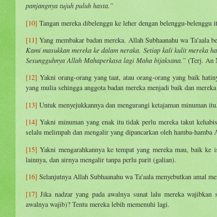
panjangnya tujuh puluh hasta.”
[10]
Tangan mereka dibelenggu ke leher dengan belenggu-belenggu it
[11]
Yang membakar badan mereka. Allah Subhaanahu wa Ta'aala be
Kami masukkan mereka ke dalam neraka. Setiap kali kulit mereka ha
Sesungguhnya Allah Mahaperkasa lagi Maha bijaksana.”
(Terj. An 
[12]
Yakni orang-orang yang taat, atau orang-orang yang baik hatin
yang mulia sehingga anggota badan mereka menjadi baik dan mereka 
[13]
Untuk menyejukkannya dan mengurangi ketajaman minuman itu
[14]
Yakni minuman yang enak itu tidak perlu mereka takut kehabis
selalu melimpah dan mengalir yang dipancarkan oleh hamba-hamba 
[15]
Yakni mengarahkannya ke tempat yang mereka mau, baik ke ist
lainnya, dan airnya mengalir tanpa perlu parit (galian).
[16]
Selanjutnya Allah Subhaanahu wa Ta'aala menyebutkan amal mere
[17]
Jika nadzar yang pada awalnya sunat lalu mereka wajibkan 
awalnya wajib)? Tentu mereka lebih memenuhi lagi.