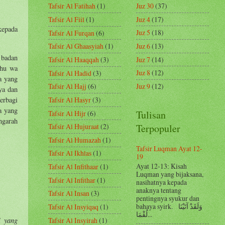
Juz 30
(37)
Tafsir Al Fatihah
(1)
Juz 4
(17)
Tafsir Al Fiil
(1)
kepada
Juz 5
(18)
Tafsir Al Furqan
(6)
Juz 6
(13)
Tafsir Al Ghaasyiah
(1)
 badan
Juz 7
(14)
Tafsir Al Haaqqah
(3)
ahu wa
Juz 8
(12)
Tafsir Al Hadid
(3)
a yang
Juz 9
(12)
Tafsir Al Hajj
(6)
ya dan
erbagi
Tafsir Al Hasyr
(3)
a yang
Tulisan
Tafsir Al Hijr
(6)
ngarah
Terpopuler
Tafsir Al Hujuraat
(2)
Tafsir Al Humazah
(1)
Tafsir Luqman Ayat 12-
Tafsir Al Ikhlas
(1)
19
Ayat 12-13: Kisah
Tafsir Al Infithaar
(1)
Luqman yang bijaksana,
Tafsir Al Infithar
(1)
nasihatnya kepada
anaknya tentang
Tafsir Al Insan
(3)
pentingnya syukur dan
bahaya syirk. وَلَقَدْ آتَيْنَا
Tafsir Al Insyiqaq
(1)
لُقْمَا...
i yang
Tafsir Al Insyirah
(1)