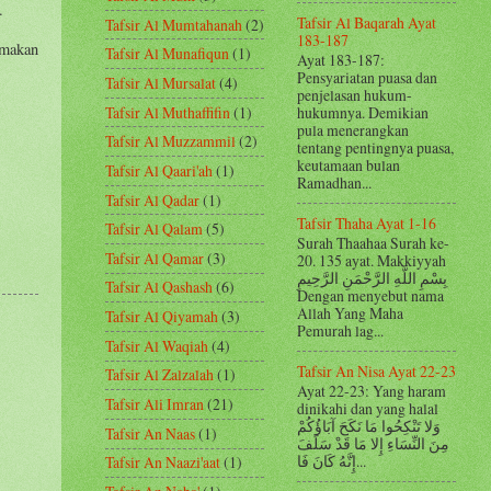
.
Tafsir Al Baqarah Ayat
Tafsir Al Mumtahanah
(2)
183-187
amakan
Tafsir Al Munafiqun
(1)
Ayat 183-187:
Pensyariatan puasa dan
Tafsir Al Mursalat
(4)
penjelasan hukum-
Tafsir Al Muthaffifin
(1)
hukumnya. Demikian
pula menerangkan
Tafsir Al Muzzammil
(2)
tentang pentingnya puasa,
keutamaan bulan
Tafsir Al Qaari'ah
(1)
Ramadhan...
Tafsir Al Qadar
(1)
Tafsir Thaha Ayat 1-16
Tafsir Al Qalam
(5)
Surah Thaahaa Surah ke-
Tafsir Al Qamar
(3)
20. 135 ayat. Makkiyyah
بِسْمِ اللَّهِ الرَّحْمَنِ الرَّحِيمِ
Tafsir Al Qashash
(6)
Dengan menyebut nama
Allah Yang Maha
Tafsir Al Qiyamah
(3)
Pemurah lag...
Tafsir Al Waqiah
(4)
Tafsir An Nisa Ayat 22-23
Tafsir Al Zalzalah
(1)
Ayat 22-23: Yang haram
Tafsir Ali Imran
(21)
dinikahi dan yang halal
وَلا تَنْكِحُوا مَا نَكَحَ آبَاؤُكُمْ
Tafsir An Naas
(1)
مِنَ النِّسَاءِ إِلا مَا قَدْ سَلَفَ
إِنَّهُ كَانَ فَا...
Tafsir An Naazi'aat
(1)