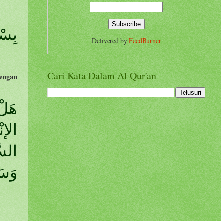
بِسْم
Delivered by
FeedBurner
Cari Kata Dalam Al Qur'an
dengan
وَسَ)