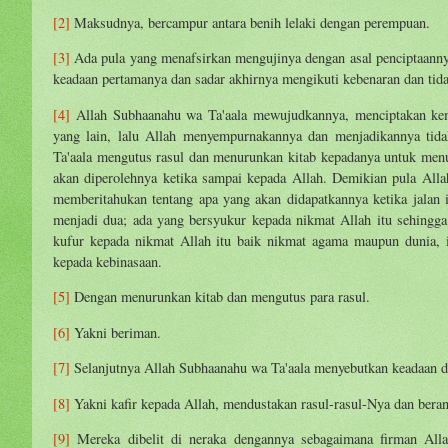
[2]
Maksudnya, bercampur antara benih lelaki dengan perempuan.
[3]
Ada pula yang menafsirkan mengujinya dengan asal penciptaannya
keadaan pertamanya dan sadar akhirnya mengikuti kebenaran dan tida
[4]
Allah Subhaanahu wa Ta'aala mewujudkannya, menciptakan kema
yang lain, lalu Allah menyempurnakannya dan menjadikannya tid
Ta'aala mengutus rasul dan menurunkan kitab kepadanya untuk men
akan diperolehnya ketika sampai kepada Allah. Demikian pula All
memberitahukan tentang apa yang akan didapatkannya ketika jalan 
menjadi dua; ada yang bersyukur kepada nikmat Allah itu sehingg
kufur kepada nikmat Allah itu baik nikmat agama maupun dunia,
kepada kebinasaan.
[5]
Dengan menurunkan kitab dan mengutus para rasul.
[6]
Yakni beriman.
[7]
Selanjutnya Allah Subhaanahu wa Ta'aala menyebutkan keadaan dua
[8]
Yakni kafir kepada Allah, mendustakan rasul-rasul-Nya dan beran
[9]
Mereka dibelit di neraka dengannya sebagaimana firman Alla