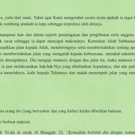
, yaitu dari mani. Yakni agar Kami mengetahui secara nyata apakah ia ingat 
k sombong ataukah ia lupa sehingga terpedaya oleh dirinya.
mpuan luar dan dalam seperti pendengaran dan penglihatan serta anggota
ak cacat sehingga ia dapat mencapai maksudnya. Kemudian Allah Subhaan
unjukkan jalan kepada Allah, mendorongnya serta memberitahukan tentang ap
ah memberitahukan jalan yang mengarah kepada kebinasaan, menakut-nakutin
itu ditempuhnya. Dia menguji manusia dengan dua jalan itu, maka manusia t
a ia pun melaksanakan hak-hak-Nya yang dibebankan kepadanya, dan ada pul
 ia menolaknya, kafir kepada Tuhannya dan malah menempuh jalan yang me
 orang itu (yang bersyukur dan yang kufur) ketika diberikan balasan.
i berbuat maksiat.
Kemudian belitlah dia dengan ranta
h Ta’ala di surah Al Haaqqah: 32, “