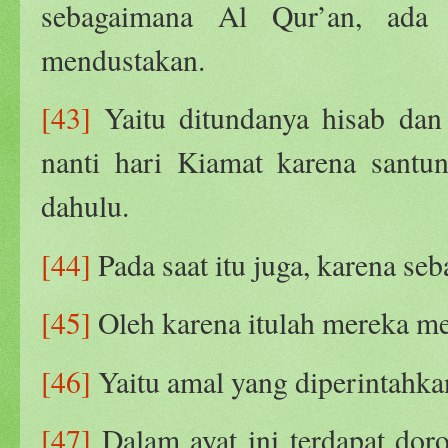
sebagaimana Al Qur’an, ad
mendustakan.
[43]
Yaitu ditundanya hisab dan
nanti hari Kiamat karena santu
dahulu.
[44]
Pada saat itu juga, karena seb
[45]
Oleh karena itulah mereka m
[46]
Yaitu amal yang diperintahka
[47]
Dalam ayat ini terdapat dor