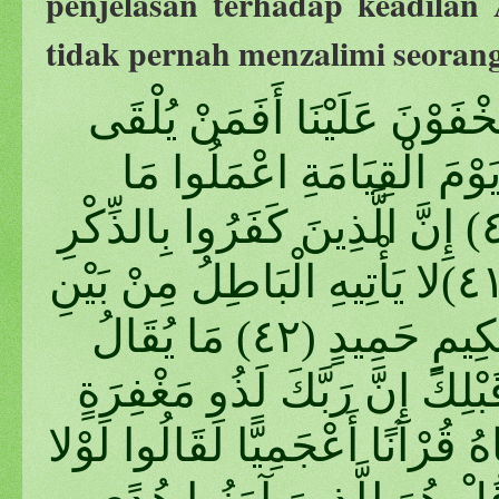
penjelasan terhadap keadilan
tidak pernah menzalimi seoran
َخْفَوْنَ عَلَيْنَا أَفَمَنْ يُلْقَى
َوْمَ الْقِيَامَةِ اعْمَلُوا مَا
شِئْتُمْ إِنَّهُ بِمَا تَعْمَلُونَ بَصِيرٌ (٤٠) إِنَّ الَّذِينَ كَفَرُوا بِالذِّكْرِ
لَمَّا جَاءَهُمْ وَإِنَّهُ لَكِتَابٌ عَزِيزٌ (٤١)لا يَأْتِيهِ الْبَاطِلُ مِنْ بَيْنِ
يَدَيْهِ وَلا مِنْ خَلْفِهِ تَنْزِيلٌ مِنْ حَكِيمٍ حَمِيدٍ (٤٢) مَا يُقَالُ
لِكَ إِنَّ رَبَّكَ لَذُو مَغْفِرَةٍ
) وَلَوْ جَعَلْنَاهُ قُرْآنًا أَعْجَمِيًّا لَقَالُوا لَوْلا