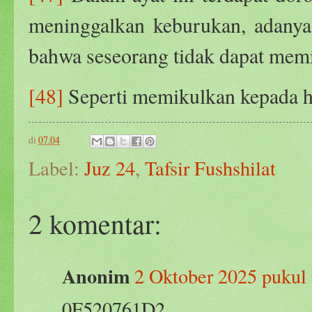
meninggalkan keburukan, adanya 
bahwa seseorang tidak dapat memi
[48]
Seperti memikulkan kepada h
di
07.04
Label:
Juz 24
,
Tafsir Fushshilat
2 komentar:
Anonim
2 Oktober 2025 pukul
0F520761D2