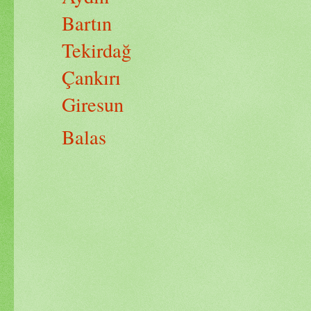
Bartın
Tekirdağ
Çankırı
Giresun
Balas