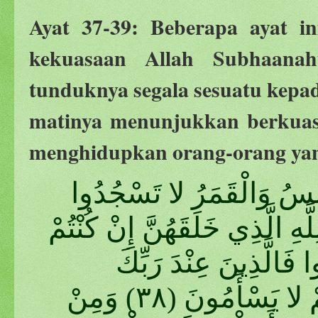
Ayat 37-39: Beberapa ayat in
kekuasaan Allah Subhaanah
tunduknya segala sesuatu kepa
matinya menunjukkan berkuas
menghidupkan orang-orang yang
َّمْسُ وَالْقَمَرُ لا تَسْجُدُوا
ِ الَّذِي خَلَقَهُنَّ إِنْ كُنْتُمْ
 اسْتَكْبَرُوا فَالَّذِينَ عِنْدَ رَبِّكَ
يُسَبِّحُونَ لَهُ بِاللَّيْلِ وَالنَّهَارِ وَهُمْ لا يَسْأَمُونَ (٣٨) وَمِنْ