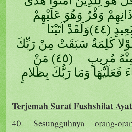
قُلْ هُوَ لِلَّذِينَ آمَنُوا هُدًى
نِهِمْ وَقْرٌ وَهُوَ عَلَيْهِمْ
عَمًى أُولَئِكَ يُنَادَوْنَ مِنْ مَكَانٍ بَعِيدٍ (٤٤)وَلَقَدْ آتَيْنَا
ْلا كَلِمَةٌ سَبَقَتْ مِنْ رَبِّكَ
لَقُضِيَ بَيْنَهُمْ وَإِنَّهُمْ لَفِي شَكٍّ مِنْهُ مُرِيبٍ (٤٥) مَنْ
فَعَلَيْهَا وَمَا رَبُّكَ بِظَلامٍ
Terjemah Surat Fushshilat Ayat
40. Sesungguhnya orang-ora