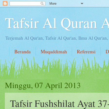
Tafsir Al Quran 
Terjemah Al Qur'an, Tafsir Al Qur'an, Ilmu Al Qur'an
Beranda
Muqaddimah
Referensi
D
Minggu, 07 April 2013
Tafsir Fushshilat Ayat 37