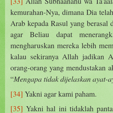
[33]
Allah Subhaanahu wa Ta'aal
kemurahan-Nya, dimana Dia tela
Arab kepada Rasul yang berasal 
agar Beliau dapat menerang
mengharuskan mereka lebih memp
kalau sekiranya Allah jadikan A
orang-orang yang mendustakan a
Mengapa tidak dijelaskan ayat-
“
[34]
Yakni agar kami paham.
[35]
Yakni hal ini tidaklah pant