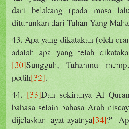
dari belakang (pada masa la
diturunkan dari Tuhan Yang Maha
43. Apa yang dikatakan (oleh ora
adalah apa yang telah dikatak
[30]
Sungguh, Tuhanmu mempu
pedih
[32]
.
44.
[33]
Dan sekiranya Al Quran
bahasa selain bahasa Arab nisca
dijelaskan ayat-ayatnya
[34]
?" Ap