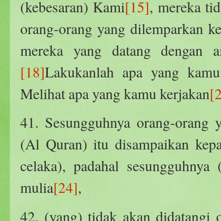
(kebesaran) Kami
[15]
, mereka ti
orang-orang yang dilemparkan ke
mereka yang datang dengan a
[18]
Lakukanlah apa yang kamu
Melihat apa yang kamu kerjakan
[
41. Sesungguhnya orang-orang 
(Al Quran) itu disampaikan kep
celaka), padahal sesungguhnya 
mulia
[24]
,
42. (yang) tidak akan didatangi