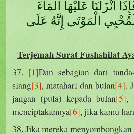
ا أَنْزَلْنَا عَلَيْهَا الْمَاءَ
لَمُحْيِي الْمَوْتَى إِنَّهُ عَلَى
Terjemah Surat Fushshilat Aya
37.
[1]
Dan sebagian dari tanda
siang
[3]
, matahari dan bulan
[4]
. 
jangan (pula) kepada bulan
[5]
,
menciptakannya
[6]
, jika kamu h
38. Jika mereka menyombongkan 