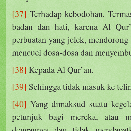
[37]
Terhadap kebodohan. Termas
badan dan hati, karena Al Qur
perbuatan yang jelek, mendorong 
mencuci dosa-dosa dan menyembu
[38]
Kepada Al Qur’an.
[39]
Sehingga tidak masuk ke teli
[40]
Yang dimaksud suatu kegela
petunjuk bagi mereka, atau m
dengannya dan tidak mendapatk