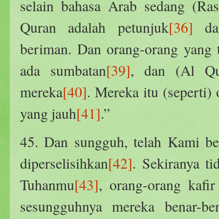
selain bahasa Arab sedang (Ras
Quran adalah petunjuk
[36]
dan
beriman. Dan orang-orang yang 
ada sumbatan
[39]
, dan (Al Qu
mereka
[40]
. Mereka itu (seperti)
yang jauh
[41]
.”
45. Dan sungguh, telah Kami ber
diperselisihkan
[42]
. Sekiranya t
Tuhanmu
[43]
, orang-orang kafir
sesungguhnya mereka benar-b