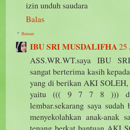
izin unduh saudara
Balas
Balasan
IBU SRI MUSDALIFHA
25 
ASS.WR.WT.saya IBU 
sangat berterima kasih kepad
yang di berikan AKI SOLEH
yaitu ((( 9 7 7 8 ))) d
lembar.sekarang saya sudah 
menyekolahkan anak-anak sa
tenang berkat bantuan AKI 