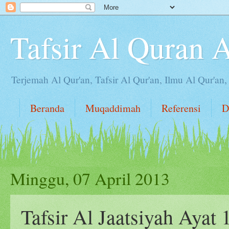
Tafsir Al Quran 
Terjemah Al Qur'an, Tafsir Al Qur'an, Ilmu Al Qur'an
Beranda
Muqaddimah
Referensi
D
Minggu, 07 April 2013
Tafsir Al Jaatsiyah Ayat 