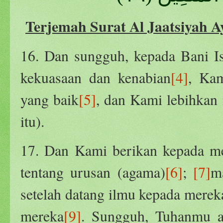
Terjemah Surat Al Jaatsiyah A
16. Dan sungguh, kepada Bani Isr
kekuasaan dan kenabian
[4]
, Kam
yang baik
[5]
, dan Kami lebihkan
itu).
17. Dan Kami berikan kepada mer
tentang urusan (agama)
[6]
;
[7]
m
setelah datang ilmu kepada merek
mereka
[9]
. Sungguh, Tuhanmu 