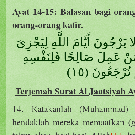
Ayat 14-15: Balasan bagi or
orang-orang kafir.
ا يَرْجُونَ أَيَّامَ اللَّهِ لِيَجْزِيَ
 بِمَا كَانُوا يَكْسِبُونَ (١٤) مَنْ عَمِلَ صَالِحًا فَلِنَفْسِهِ
ْ تُرْجَعُونَ (١٥
Terjemah Surat Al Jaatsiyah A
14. Katakanlah (Muhammad) 
hendaklah mereka memaafkan (ga