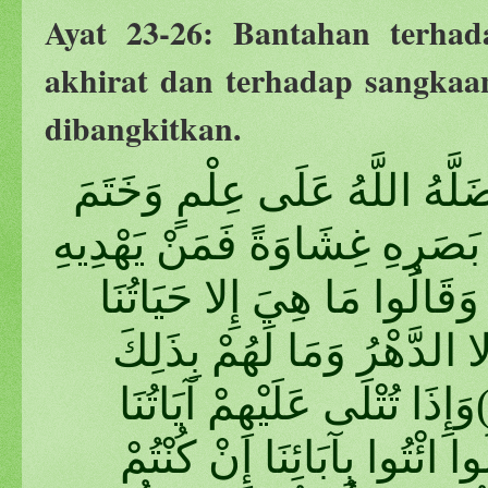
Ayat 23-26: Bantahan terha
akhirat dan terhadap sangka
dibangkitkan.
َضَلَّهُ اللَّهُ عَلَى عِلْمٍ وَخَتَمَ
َصَرِهِ غِشَاوَةً فَمَنْ يَهْدِيهِ
 بَعْدِ اللَّهِ أَفَلا تَذَكَّرُونَ (٢٣) وَقَالُوا مَا هِيَ إِلا حَيَاتُنَا
ِلا الدَّهْرُ وَمَا لَهُمْ بِذَلِكَ
ِنْ عِلْمٍ إِنْ هُمْ إِلا يَظُنُّونَ (٢٤)وَإِذَا تُتْلَى عَلَيْهِمْ آيَاتُنَا
ا ائْتُوا بِآبَائِنَا إِنْ كُنْتُمْ