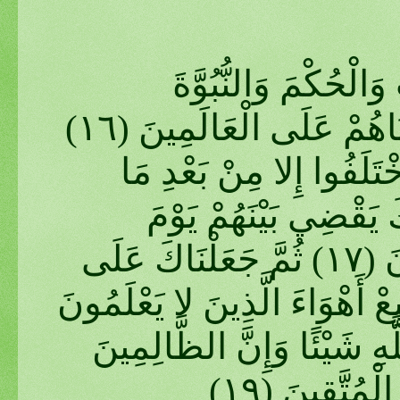
َالْحُكْمَ وَالنُّبُوَّةَ
وَرَزَقْنَاهُمْ مِنَ الطَّيِّبَاتِ وَفَضَّلْنَاهُمْ عَلَى الْعَالَمِينَ (١٦)
ْتَلَفُوا إِلا مِنْ بَعْدِ مَا
َكَ يَقْضِي بَيْنَهُمْ يَوْمَ
الْقِيَامَةِ فِيمَا كَانُوا فِيهِ يَخْتَلِفُونَ (١٧) ثُمَّ جَعَلْنَاكَ عَلَى
ِعْ أَهْوَاءَ الَّذِينَ لا يَعْلَمُونَ
(َّهِ شَيْئًا وَإِنَّ الظَّالِمِينَ
لْمُتَّقِينَ (١٩