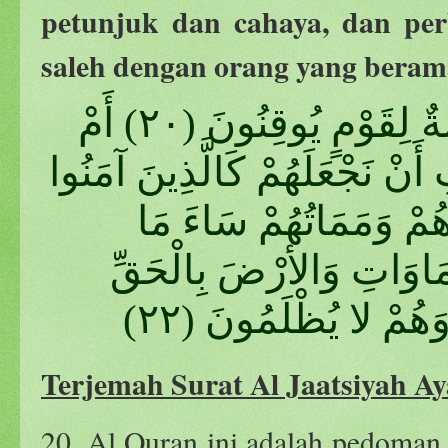
petunjuk dan cahaya, dan pe
saleh dengan orang yang beram
هَذَا بَصَائِرُ لِلنَّاسِ وَهُدًى وَرَحْمَةٌ لِقَوْمٍ يُوقِنُونَ (٢٠) أَمْ
َنْ نَجْعَلَهُمْ كَالَّذِينَ آمَنُوا
ُمْ وَمَمَاتُهُمْ سَاءَ مَا
هُ السَّمَاوَاتِ وَالأرْضَ بِالْحَقِّ
هُمْ لا يُظْلَمُونَ (٢٢
Terjemah Surat Al Jaatsiyah Ay
20. Al Quran ini adalah pedoman