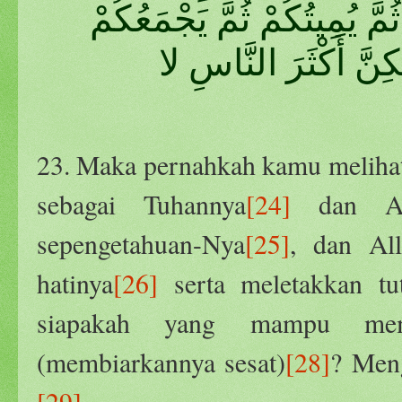
ِيكُمْ ثُمَّ يُمِيتُكُمْ ثُمَّ يَجْمَعُكُمْ
كِنَّ أَكْثَرَ النَّاسِ لا
23. Maka pernahkah kamu melihat
sebagai Tuhannya
[24]
dan All
sepengetahuan-Nya
[25]
, dan Al
hatinya
[26]
serta meletakkan tut
siapakah yang mampu memb
(membiarkannya sesat)
[28]
? Men
[29]