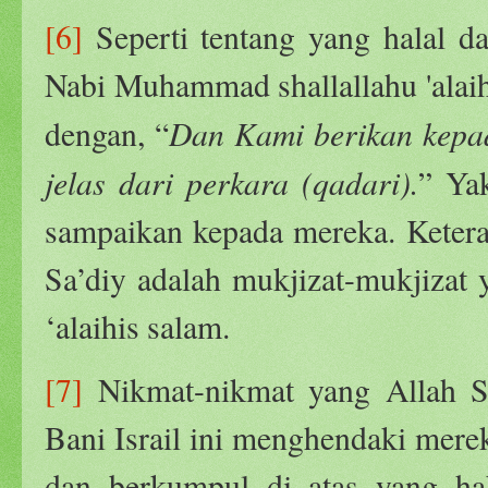
[6]
Seperti tentang yang halal d
Nabi Muhammad shallallahu 'alaihi
Dan Kami berikan kepa
dengan, “
jelas dari perkara (qadari).
” Ya
sampaikan kepada mereka. Ketera
Sa’diy adalah mukjizat-mukjizat
‘alaihis salam.
[7]
Nikmat-nikmat yang Allah S
Bani Israil ini menghendaki mer
dan berkumpul di atas yang ha