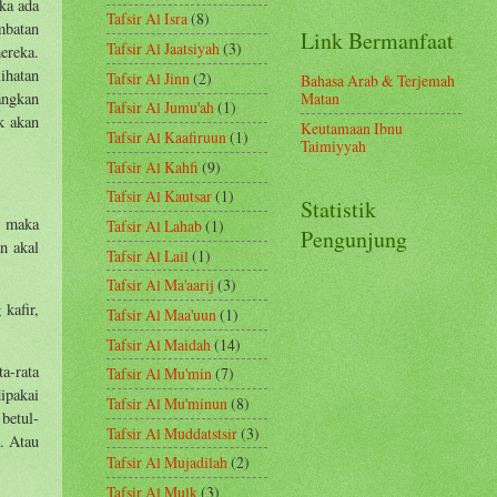
ka ada
Tafsir Al Isra
(8)
mbatan
Link Bermanfaat
Tafsir Al Jaatsiyah
(3)
ereka.
ihatan
Tafsir Al Jinn
(2)
Bahasa Arab & Terjemah
angkan
Matan
Tafsir Al Jumu'ah
(1)
k akan
Keutamaan Ibnu
Tafsir Al Kaafiruun
(1)
Taimiyyah
Tafsir Al Kahfi
(9)
Tafsir Al Kautsar
(1)
Statistik
, maka
Tafsir Al Lahab
(1)
Pengunjung
n akal
Tafsir Al Lail
(1)
Tafsir Al Ma'aarij
(3)
kafir,
Tafsir Al Maa'uun
(1)
Tafsir Al Maidah
(14)
a-rata
Tafsir Al Mu'min
(7)
ipakai
Tafsir Al Mu'minun
(8)
betul-
Tafsir Al Muddatstsir
(3)
. Atau
Tafsir Al Mujadilah
(2)
Tafsir Al Mulk
(3)