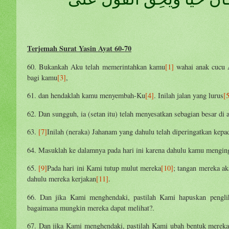
Terjemah Surat Yasin Ayat 60-70
60. Bukankah Aku telah memerintahkan kamu
[1]
wahai anak cucu 
bagi kamu
[3]
,
61. dan hendaklah kamu menyembah-Ku
[4]
. Inilah jalan yang lurus
[
62. Dan sungguh, ia (setan itu) telah menyesatkan sebagian besar d
63.
[7]
Inilah (neraka) Jahanam yang dahulu telah diperingatkan kep
64. Masuklah ke dalamnya pada hari ini karena dahulu kamu mengin
65.
[9]
Pada hari ini Kami tutup mulut mereka
[10]
; tangan mereka a
dahulu mereka kerjakan
[11]
.
66. Dan jika Kami menghendaki, pastilah Kami hapuskan pengli
bagaimana mungkin mereka dapat melihat?.
67. Dan jika Kami menghendaki, pastilah Kami ubah bentuk merek