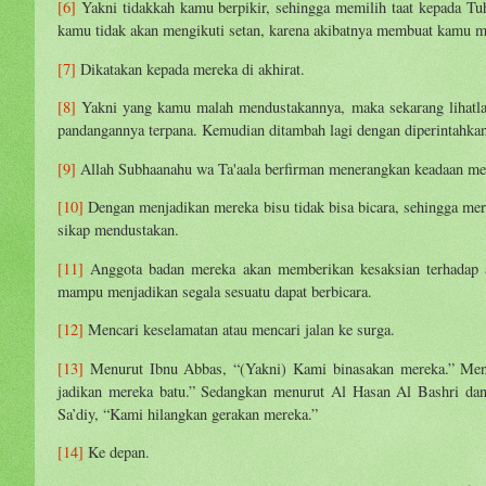
[6]
Yakni tidakkah kamu berpikir, sehingga memilih taat kepada Tu
kamu tidak akan mengikuti setan, karena akibatnya membuat kamu m
[7]
Dikatakan kepada mereka di akhirat.
[8]
Yakni yang kamu malah mendustakannya, maka sekarang lihatlah 
pandangannya terpana. Kemudian ditambah lagi dengan diperintahka
[9]
Allah Subhaanahu wa Ta'aala berfirman menerangkan keadaan mer
[10]
Dengan menjadikan mereka bisu tidak bisa bicara, sehingga mer
sikap mendustakan.
[11]
Anggota badan mereka akan memberikan kesaksian terhadap ap
mampu menjadikan segala sesuatu dapat berbicara.
[12]
Mencari keselamatan atau mencari jalan ke surga.
[13]
Menurut Ibnu Abbas, “(Yakni) Kami binasakan mereka.” Men
jadikan mereka batu.” Sedangkan menurut Al Hasan Al Bashri dan
Sa’diy, “Kami hilangkan gerakan mereka.”
[14]
Ke depan.