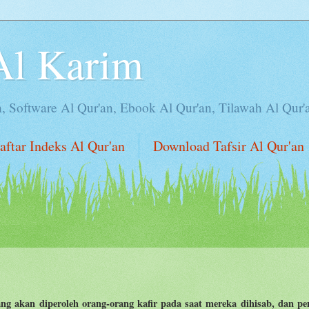
Al Karim
n, Software Al Qur'an, Ebook Al Qur'an, Tilawah Al Qur'
aftar Indeks Al Qur'an
Download Tafsir Al Qur'an
ng akan diperoleh orang-orang kafir pada saat mereka dihisab, dan pe