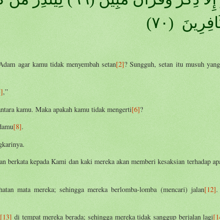
َافِرِينَ (٧٠
Adam agar kamu tidak menyembah setan
[2]
? Sungguh, setan itu musuh yang
5]
,”
i antara kamu. Maka apakah kamu tidak mengerti
[6]
?
adamu
[8]
.
gkarinya.
kan berkata kepada Kami dan kaki mereka akan memberi kesaksian terhadap ap
hatan mata mereka; sehingga mereka berlomba-lomba (mencari) jalan
[12]
.
a
[13]
di tempat mereka berada; sehingga mereka tidak sanggup berjalan lagi
[1