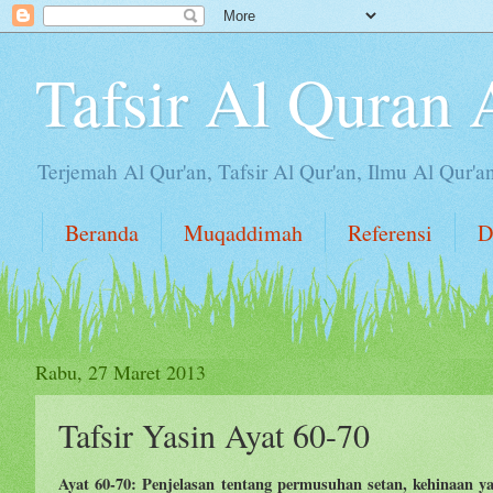
Tafsir Al Quran 
Terjemah Al Qur'an, Tafsir Al Qur'an, Ilmu Al Qur'a
Beranda
Muqaddimah
Referensi
D
Rabu, 27 Maret 2013
Tafsir Yasin Ayat 60-70
Ayat 60-70: Penjelasan tentang permusuhan setan, kehinaan ya