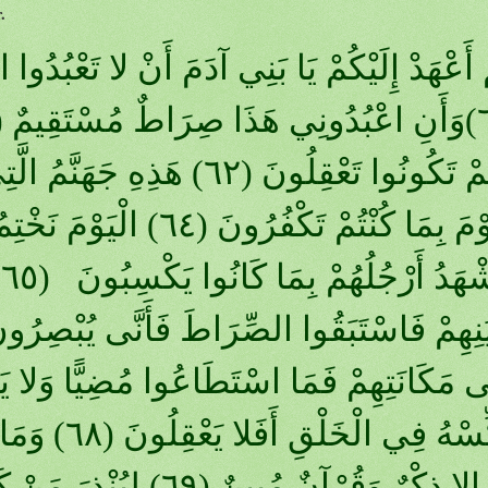
.
ْ أَعْهَدْ إِلَيْكُمْ يَا بَنِي آدَمَ أَنْ لا تَعْبُدُوا 
الْيَوْمَ بِمَا كُنْتُمْ تَكْفُ
و
نُنَكِّسْهُ فِ
هُوَ إِلا ذِكْرٌ وَقُرْآنٌ مُبِ