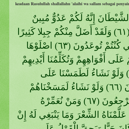
keadaan Rasulullah shallallahu 'alaihi wa sallam sebagai penyair
الشَّيْطَانَ إِنَّهُ لَكُمْ عَدُوٌّ مُبِينٌ
(٦٠)وَأَنِ اعْبُدُونِي هَذَا صِرَاطٌ مُسْتَقِيمٌ (٦١) وَلَقَدْ أَضَلَّ مِنْكُمْ جِبِلا كَثِيرًا
أَفَلَمْ تَكُونُوا تَعْقِلُونَ (٦٢) هَذِهِ جَهَنَّمُ الَّتِي كُنْتُمْ تُوعَدُونَ (٦٣) اصْلَوْهَا
رُونَ (٦٤) الْيَوْمَ نَخْتِمُ عَلَى أَفْوَاهِهِمْ وَتُكَلِّمُنَا أَيْدِيهِمْ
َتَشْهَدُ أَرْجُلُهُمْ بِمَا كَانُوا يَكْسِبُونَ (٦٥) وَلَوْ نَشَاءُ لَطَمَسْنَا عَلَى
أَعْيُنِهِمْ فَاسْتَبَقُوا الصِّرَاطَ فَأَنَّى يُبْصِرُونَ (٦٦) وَلَوْ نَشَاءُ لَمَسَخْنَاهُمْ
عَلَى مَكَانَتِهِمْ فَمَا اسْتَطَاعُوا مُضِيًّا وَلا يَرْجِعُونَ (٦٧) وَمَنْ نُعَمِّرْهُ
ي الْخَلْقِ أَفَلا يَعْقِلُونَ (٦٨) وَمَا عَلَّمْنَاهُ الشِّعْرَ وَمَا يَنْبَغِي لَهُ إِنْ
ينٌ (٦٩) لِيُنْذِرَ مَنْ كَانَ حَيًّا وَيَحِقَّ الْقَوْلُ عَلَى