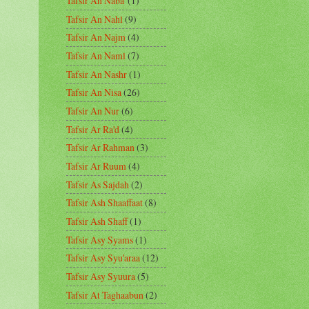
Tafsir An Naba'
(1)
Tafsir An Nahl
(9)
Tafsir An Najm
(4)
Tafsir An Naml
(7)
Tafsir An Nashr
(1)
Tafsir An Nisa
(26)
Tafsir An Nur
(6)
Tafsir Ar Ra'd
(4)
Tafsir Ar Rahman
(3)
Tafsir Ar Ruum
(4)
Tafsir As Sajdah
(2)
Tafsir Ash Shaaffaat
(8)
Tafsir Ash Shaff
(1)
Tafsir Asy Syams
(1)
Tafsir Asy Syu'araa
(12)
Tafsir Asy Syuura
(5)
Tafsir At Taghaabun
(2)