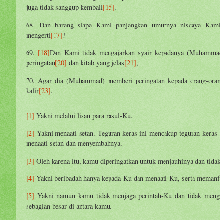
juga tidak sanggup kembali
[15]
.
68. Dan barang siapa Kami panjangkan umurnya niscaya Kami 
mengerti
[17]
?
69.
[18]
Dan Kami tidak mengajarkan syair kepadanya (Muhammad) 
peringatan
[20]
dan kitab yang jelas
[21]
,
70. Agar dia (Muhammad) memberi peringatan kepada orang-oran
kafir
[23]
.
[1]
Yakni melalui lisan para rasul-Ku.
[2]
Yakni menaati setan. Teguran keras ini mencakup teguran keras
menaati setan dan menyembahnya.
[3]
Oleh karena itu, kamu diperingatkan untuk menjauhinya dan tida
[4]
Yakni beribadah hanya kepada-Ku dan menaati-Ku, serta memanfa
[5]
Yakni namun kamu tidak menjaga perintah-Ku dan tidak menga
sebagian besar di antara kamu.