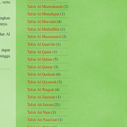
 serta
Tafsir Al Mumtahanah
(2)
Tafsir Al Munafiqun
(1)
angkan
Tafsir Al Mursalat
(4)
nnya.
Tafsir Al Muthaffifin
(1)
dan Al
Tafsir Al Muzzammil
(2)
Tafsir Al Qaari'ah
(1)
 dapat
Tafsir Al Qadar
(1)
hingga
Tafsir Al Qalam
(5)
Tafsir Al Qamar
(3)
Tafsir Al Qashash
(6)
Tafsir Al Qiyamah
(3)
Tafsir Al Waqiah
(4)
Tafsir Al Zalzalah
(1)
Tafsir Ali Imran
(21)
Tafsir An Naas
(1)
Tafsir An Naazi'aat
(1)