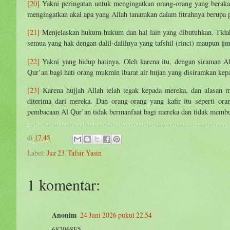
[20]
Yakni peringatan untuk mengingatkan orang-orang yang beraka
mengingatkan akal apa yang Allah tanamkan dalam fitrahnya berupa
[21]
Menjelaskan hukum-hukum dan hal lain yang dibutuhkan. Tida
semua yang hak dengan dalil-dalilnya yang tafshil (rinci) maupun ijm
[22]
Yakni yang hidup hatinya. Oleh karena itu, dengan siraman A
Qur’an bagi hati orang mukmin ibarat air hujan yang disiramkan kep
[23]
Karena hujjah Allah telah tegak kepada mereka, dan alasan me
diterima dari mereka. Dan orang-orang yang kafir itu seperti o
pembacaan Al Qur’an tidak bermanfaat bagi mereka dan tidak membu
di
17.45
Label:
Juz 23
,
Tafsir Yasin
1 komentar:
Anonim
24 Juni 2026 pukul 22.54
682068F5