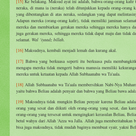
[15]
Ke belakang. Maksud ayat ini adalah, bahwa orang-orang kafir 
neraka, di mana ia (neraka) telah ditunjukkan kepada orang-orang k
yang dibentangkan di atas neraka, sedangkan yang dapat melintas
Adapun mereka (orang-orang kafir), tidak memiliki jaminan selamat
mereka dan membiarkan gerakan mereka sehingga mereka hanya dapat
juga gerakan mereka, sehingga mereka tidak dapat maju dan tidak d
Wal
‘iyaadz billah
selamat.
.
[16]
Maksudnya, kembali menjadi lemah dan kurang akal.
[17]
Bahwa yang berkuasa seperti itu berkuasa pula membangkit
mengapa mereka tidak mengerti bahwa manusia memiliki kekurangan 
mereka untuk ketaatan kepada Allah Subhaanahu wa Ta'aala.
[18]
Allah Subhaanahu wa Ta'aala membersihkan Nabi-Nya Muhamma s
yaitu bahwa Beliau adalah penyair dan bahwa yang Beliau bawa adala
[19]
Maksudnya tidak mungkin Beliau penyair karena Beliau adalah
orang yang sesat dan diikuti oleh orang-orang yang sesat, dan ka
orang-orang yang tersesat untuk mengingkari kerasulan Beliau, Beli
betul wahyu dari Allah ‘Azza wa Jalla. Allah juga memberitahukan b
bisa juga maksudnya, tidak mudah baginya membuat syair, yakni Be