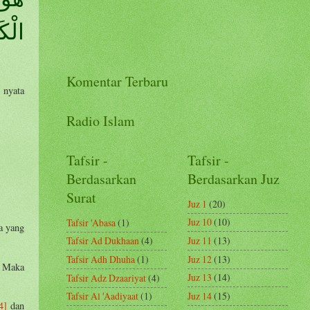
الْك)
Komentar Terbaru
 nyata
Radio Islam
Tafsir -
Tafsir -
Berdasarkan
Berdasarkan Juz
Surat
Juz 1
(20)
Juz 10
(10)
Tafsir 'Abasa
(1)
a yang
Juz 11
(13)
Tafsir Ad Dukhaan
(4)
Juz 12
(13)
Tafsir Adh Dhuha
(1)
 Maka
Juz 13
(14)
Tafsir Adz Dzaariyat
(4)
Juz 14
(15)
Tafsir Al 'Aadiyaat
(1)
4]
dan