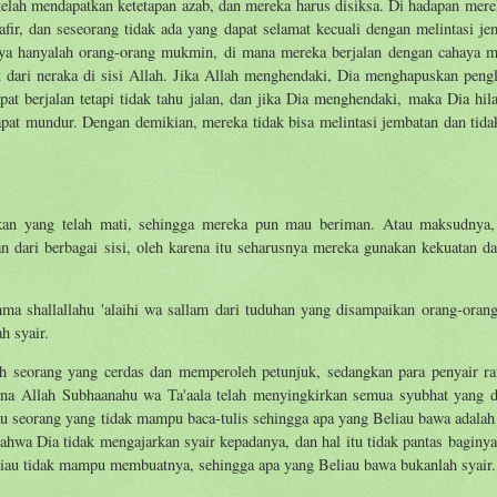
telah mendapatkan ketetapan azab, dan mereka harus disiksa. Di hadapan mere
afir, dan seseorang tidak ada yang dapat selamat kecuali dengan melintasi je
inya hanyalah orang-orang mukmin, di mana mereka berjalan dengan cahaya m
 dari neraka di sisi Allah. Jika Allah menghendaki, Dia menghapuskan pengl
 berjalan tetapi tidak tahu jalan, dan jika Dia menghendaki, maka Dia hil
apat mundur. Dengan demikian, mereka tidak bisa melintasi jembatan dan tida
kan yang telah mati, sehingga mereka pun mau beriman. Atau maksudnya
dari berbagai sisi, oleh karena itu seharusnya mereka gunakan kekuatan da
hallallahu 'alaihi wa sallam dari tuduhan yang disampaikan orang-orang 
h syair.
 seorang yang cerdas dan memperoleh petunjuk, sedangkan para penyair rat
rena Allah Subhaanahu wa Ta'aala telah menyingkirkan semua syubhat yang d
au seorang yang tidak mampu baca-tulis sehingga apa yang Beliau bawa adalah 
ahwa Dia tidak mengajarkan syair kepadanya, dan hal itu tidak pantas baginya
liau tidak mampu membuatnya, sehingga apa yang Beliau bawa bukanlah syair.