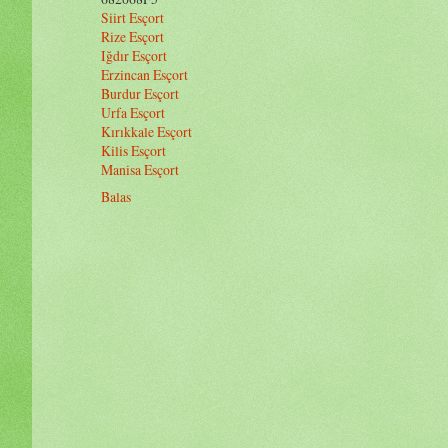
Siirt Esçort
Rize Esçort
Iğdır Esçort
Erzincan Esçort
Burdur Esçort
Urfa Esçort
Kırıkkale Esçort
Kilis Esçort
Manisa Esçort
Balas