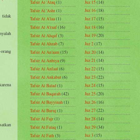
Juz 15
(14)
Tafsir Al 'Alaq
(1)
Juz 16
(18)
Tafsir Al 'Ashr
(1)
tidak
Juz 17
(15)
Tafsir Al A'laa
(1)
Juz 18
(16)
Tafsir Al A'raaf
(16)
nyalah
Juz 19
(20)
Tafsir Al Ahqaf
(3)
Juz 2
(17)
Tafsir Al Ahzab
(7)
-orang
Juz 20
(14)
Tafsir Al An'aam
(15)
Juz 21
(14)
Tafsir Al Anbiya
(9)
Juz 22
(15)
Tafsir Al Anfaal
(6)
Juz 23
(22)
Tafsir Al Ankabut
(6)
karena
Juz 24
(15)
Tafsir Al Balad
(1)
Juz 25
(20)
Tafsir Al Baqarah
(42)
Juz 26
(16)
Tafsir Al Bayyinah
(1)
Juz 27
(22)
Tafsir Al Buruj
(1)
Juz 28
(14)
Tafsir Al Fajr
(1)
satkan
Juz 29
(34)
Tafsir Al Falaq
(1)
Juz 3
(15)
Tafsir Al Fath
(3)