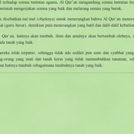
l terhadap semua tuntutan agama, Al Qur’an mengandung semua tuntutan itu,
 perintah mengerjakan semua yang baik dan melarang semua yang buruk.
k disebutkan ma’mul (objeknya) untuk menerangkan bahwa Al Qur’an mener
al (garis besar), demikian pula menerangkan yang batil dan dalil-dalil kebatila
l Qur’an, hatinya akan tumbuh, ilmu dan amalnya akan bertambah olehnya, 
ada tanah yang baik.
reka telah terputus, sehingga tidak ada sedikit pun uzur dan syubhat yang
rang-orang yang mati dan tanah keras yang tidak menumbuhkan tanaman, se
at hatinya tumbuh sebagaimana tumbuhnya tanah yang baik.