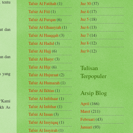
 tentu
Juz 30
(37)
Tafsir Al Fatihah
(1)
Juz 4
(17)
Tafsir Al Fiil
(1)
Juz 5
(18)
Tafsir Al Furqan
(6)
Juz 6
(13)
Tafsir Al Ghaasyiah
(1)
ut dan
Juz 7
(14)
Tafsir Al Haaqqah
(3)
Juz 8
(12)
Tafsir Al Hadid
(3)
Juz 9
(12)
Tafsir Al Hajj
(6)
an dan
Tafsir Al Hasyr
(3)
Tulisan
Tafsir Al Hijr
(6)
h yang
Terpopuler
Tafsir Al Hujuraat
(2)
Tafsir Al Humazah
(1)
Tafsir Al Ikhlas
(1)
Arsip Blog
Tafsir Al Infithaar
(1)
 “Kami
April
(166)
Tafsir Al Infithar
(1)
ikh As
Maret
(211)
Tafsir Al Insan
(3)
Februari
(43)
Tafsir Al Insyiqaq
(1)
Januari
(93)
Tafsir Al Insyirah
(1)