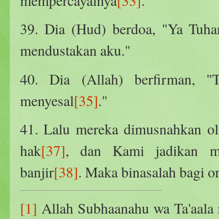
mempercayainya
[33]
.”
39. Dia (Hud) berdoa, "Ya Tuha
mendustakan aku."
40. Dia (Allah) berfirman, "
menyesal
[35]
."
41. Lalu mereka dimusnahkan ol
hak
[37]
, dan Kami jadikan m
banjir
[38]
. Maka binasalah bagi o
[1]
Allah Subhaanahu wa Ta'aala 