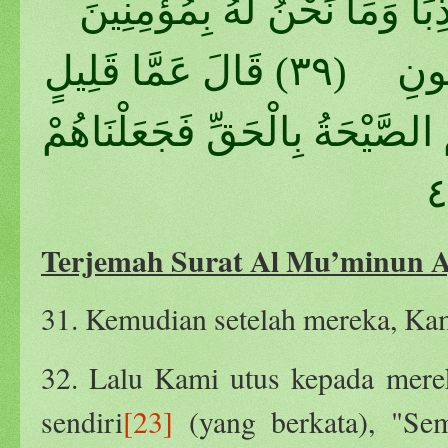
ًا وَمَا نَحْنُ لَهُ بِمُؤْمِنِينَ
(٣٨) قَالَ رَبِّ انْصُرْنِي بِمَا كَذَّبُونِ (٣٩) قَالَ عَمَّا قَلِيلٍ
 (٤٠) فَأَخَذَتْهُمُ الصَّيْحَةُ بِالْحَقِّ فَجَعَلْنَاهُمْ
Terjemah Surat Al Mu’minun A
31. Kemudian setelah mereka, Kam
32. Lalu Kami utus kepada merek
sendiri
[23]
(yang berkata), "Se