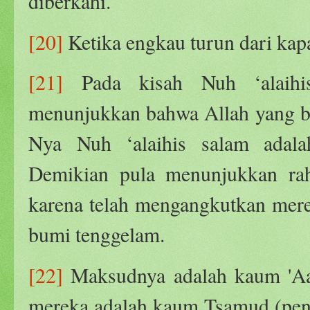
diberkahi.
[20]
Ketika engkau turun dari kapa
[21]
Pada kisah Nuh ‘alaihis
menunjukkan bahwa Allah yang be
Nya Nuh ‘alaihis salam adala
Demikian pula menunjukkan ra
karena telah mengangkutkan mere
bumi tenggelam.
[22]
Maksudnya adalah kaum 'Aa
mereka adalah kaum Tsamud (pend