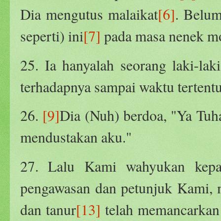
Dia mengutus malaikat
[6]
. Belu
seperti) ini
[7]
pada masa nenek mo
25. Ia hanyalah seorang laki-lak
terhadapnya sampai waktu tertent
26.
[9]
Dia (Nuh) berdoa, "Ya Tuh
mendustakan aku."
27. Lalu Kami wahyukan kepad
pengawasan dan petunjuk Kami, 
dan tanur
[13]
telah memancarkan 