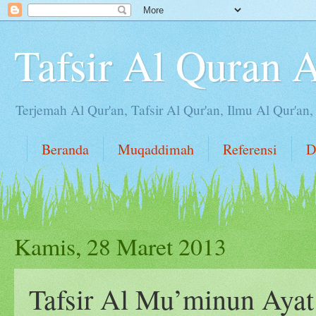
Tafsir Al Quran 
Terjemah Al Qur'an, Tafsir Al Qur'an, Ilmu Al Qur'an
Beranda
Muqaddimah
Referensi
D
Kamis, 28 Maret 2013
Tafsir Al Mu’minun Ayat