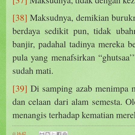
[38]
Maksudnya, demikian burukny
berdaya sedikit pun, tidak uba
banjir, padahal tadinya mereka b
pula yang menafsirkan “ghutsaa’
sudah mati.
[39]
Di samping azab menimpa mer
dan celaan dari alam semesta. Ol
menangis terhadap kematian mere
di
16.42