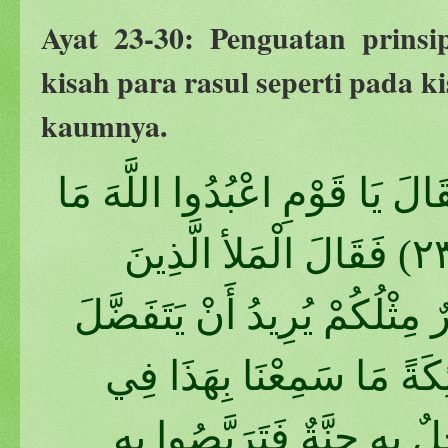
Ayat 23-30: Penguatan prinsi
kisah para rasul seperti pada k
kaumnya.
َالَ يَا قَوْمِ اعْبُدُوا اللَّهَ مَا
لَكُمْ مِنْ إِلَهٍ غَيْرُهُ أَفَلا تَتَّقُونَ (٢٣) فَقَالَ الْمَلأ الَّذِينَ
مِثْلُكُمْ يُرِيدُ أَنْ يَتَفَضَّلَ
ئِكَةً مَا سَمِعْنَا بِهَذَا فِي
هُوَ إِلا رَجُلٌ بِهِ جِنَّةٌ فَتَرَبَّصُوا بِهِ