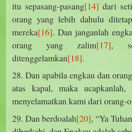
itu sepasang-pasang
[14]
dari set
orang yang lebih dahulu ditetap
mereka
[16]
. Dan janganlah engk
orang yang zalim
[17]
, s
ditenggelamkan
[18]
.
28. Dan apabila engkau dan oran
atas kapal, maka ucapkanlah, 
menyelamatkan kami dari orang-o
29. Dan berdoalah
[20]
, “Ya Tuha
diberkahi, dan Engkau adalah seb