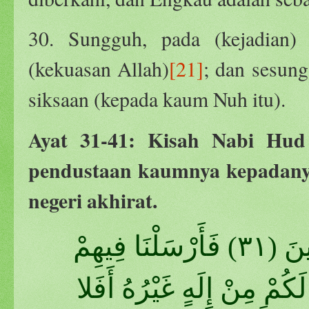
30. Sungguh, pada (kejadian) i
(kekuasan Allah)
[21]
; dan sesun
siksaan (kepada kaum Nuh itu).
Ayat 31-41: Kisah Nabi Hud
pendustaan kaumnya kepadany
negeri akhirat.
ثُمَّ أَنْشَأْنَا مِنْ بَعْدِهِمْ قَرْنًا آخَرِينَ (٣١) فَأَرْسَلْنَا فِيهِمْ
كُمْ مِنْ إِلَهٍ غَيْرُهُ أَفَلا