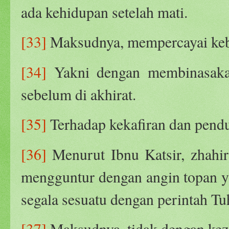
ada kehidupan setelah mati.
[33]
Maksudnya, mempercayai keba
[34]
Yakni dengan membinasaka
sebelum di akhirat.
[35]
Terhadap kekafiran dan pend
[36]
Menurut Ibnu Katsir, zhahi
mengguntur dengan angin topan y
segala sesuatu dengan perintah Tu
[37]
Maksudnya, tidak dengan kez