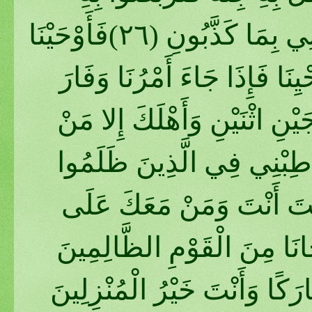
حَتَّى حِينٍ (٢٥) قَالَ رَبِّ انْصُرْنِي بِمَا كَذَّبُونِ (٢٦)فَأَوْحَيْنَا
ْيِنَا فَإِذَا جَاءَ أَمْرُنَا وَفَارَ
يْنِ اثْنَيْنِ وَأَهْلَكَ إِلا مَنْ
َاطِبْنِي فِي الَّذِينَ ظَلَمُوا
 فَإِذَا اسْتَوَيْتَ أَنْتَ وَمَنْ مَعَكَ عَلَى
َّانَا مِنَ الْقَوْمِ الظَّالِمِينَ
(ارَكًا وَأَنْتَ خَيْرُ الْمُنْزِلِينَ