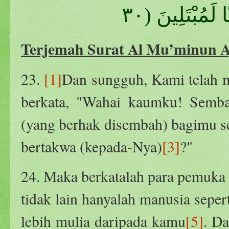
Terjemah Surat Al Mu’minun A
23.
[1]
Dan sungguh, Kami telah 
berkata, "Wahai kaumku! Sembah
(yang berhak disembah) bagimu se
bertakwa (kepada-Nya)
[3]
?"
24. Maka berkatalah para pemuka 
tidak lain hanyalah manusia sepe
lebih mulia daripada kamu
[5]
. D