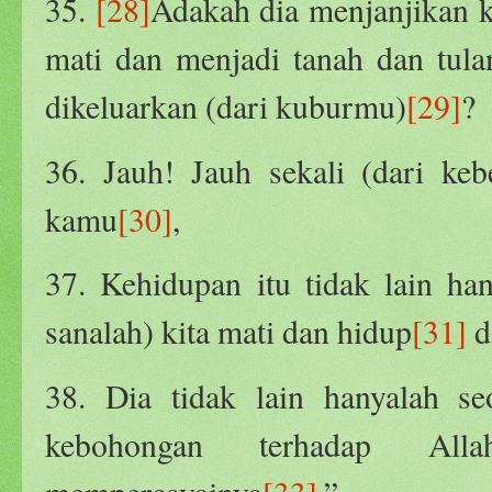
35.
[28]
Adakah dia menjanjikan 
mati dan menjadi tanah dan tul
dikeluarkan (dari kuburmu)
[29]
?
36. Jauh! Jauh sekali (dari ke
kamu
[30]
,
37. Kehidupan itu tidak lain han
sanalah) kita mati dan hidup
[31]
d
38. Dia tidak lain hanyalah se
kebohongan terhadap Alla